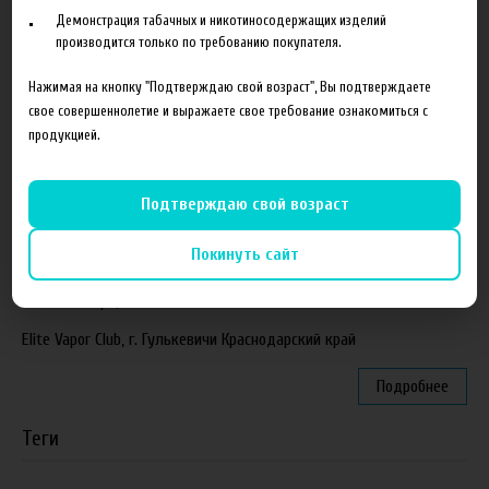
Демонстрация табачных и никотиносодержащих изделий
Новинка. Новые наборы в линейке Heroes Farm.
производится только по требованию покупателя.
Подробнее
Нажимая на кнопку "Подтверждаю свой возраст", Вы подтверждаете
свое совершеннолетие и выражаете свое требование ознакомиться с
Партнеры
продукцией.
"ZEUS", г. Санкт-Петербург
Подтверждаю свой возраст
VapeReserve, г. Ульяновск
Покинуть сайт
Vape Band, г. Казань
ЁЖивика Vape, г. Омск
Elite Vapor Club, г. Гулькевичи Краснодарский край
Подробнее
Теги