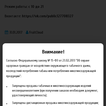
Режим работы:
с 10 до 21
Вконтакте:
https://vk.com/public127708327
31.01.2017
FruitCloud
Внимание!
Согласно Федеральному закону № 15-ФЗ от 23.02.2013 "Об охране
здоровья граждан от воздействия окружающего табачного дыма,
Блог
последствий потребления табака или потребления никотинсодержащей
продукции":
Новинка HeroesFarm
Запрещена продажа табачных и никотиносодержащих изделий
Ароматизаторы Xian Taima в наличии
несовершеннолетним (при получении заказов необходим документ,
удостоверяющий личность);
Новая линейка жидкостей Time Travel Machine
Запрещена дистанционная продажа никотинсодержащей продукции;
Поступление ароматизаторов XianTaima