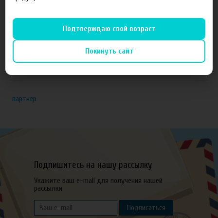
ЁЖивика Vape, г. Омск
Elite Vapor Club, г. Гулькевичи Краснодарский край
Подтверждаю свой возраст
Подробнее
Покинуть сайт
Теги
партнер
Подпишитесь на нашу рассылку
Укажите ваш e-mail для получения нашей
рассылки
Подписаться