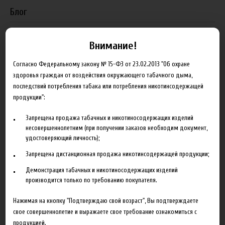
Блог
Новинка HeroesFarm
Внимание!
Ароматизаторы Xian Taima в наличии
Согласно Федеральному закону № 15-ФЗ от 23.02.2013 "Об охране
Новая линейка жидкостей Time Travel Machine
здоровья граждан от воздействия окружающего табачного дыма,
последствий потребления табака или потребления никотинсодержащей
Поступление ароматизаторов XianTaima
продукции":
Новинка. Новые наборы в линейке Heroes Farm.
Запрещена продажа табачных и никотиносодержащих изделий
несовершеннолетним (при получении заказов необходим документ,
Подробнее
удостоверяющий личность);
Партнеры
Запрещена дистанционная продажа никотинсодержащей продукции;
Демонстрация табачных и никотиносодержащих изделий
производится только по требованию покупателя.
"ZEUS", г. Санкт-Петербург
VapeReserve, г. Ульяновск
Нажимая на кнопку "Подтверждаю свой возраст", Вы подтверждаете
свое совершеннолетие и выражаете свое требование ознакомиться с
Vape Band, г. Казань
продукцией.