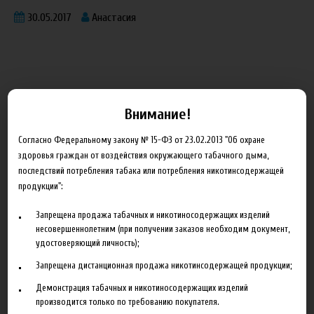
30.05.2017
Анастасия
Внимание!
Блог
Согласно Федеральному закону № 15-ФЗ от 23.02.2013 "Об охране
здоровья граждан от воздействия окружающего табачного дыма,
Новинка HeroesFarm
последствий потребления табака или потребления никотинсодержащей
Ароматизаторы Xian Taima в наличии
продукции":
Новая линейка жидкостей Time Travel Machine
Запрещена продажа табачных и никотиносодержащих изделий
несовершеннолетним (при получении заказов необходим документ,
Поступление ароматизаторов XianTaima
удостоверяющий личность);
Новинка. Новые наборы в линейке Heroes Farm.
Запрещена дистанционная продажа никотинсодержащей продукции;
Подробнее
Демонстрация табачных и никотиносодержащих изделий
производится только по требованию покупателя.