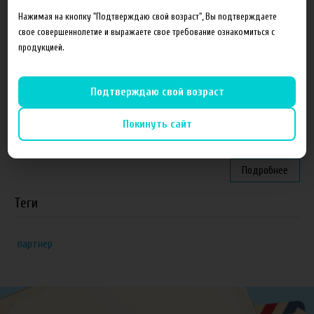
Партнеры
Нажимая на кнопку "Подтверждаю свой возраст", Вы подтверждаете
свое совершеннолетие и выражаете свое требование ознакомиться с
"ZEUS", г. Санкт-Петербург
продукцией.
VapeReserve, г. Ульяновск
Vape Band, г. Казань
Подтверждаю свой возраст
ЁЖивика Vape, г. Омск
Покинуть сайт
Elite Vapor Club, г. Гулькевичи Краснодарский край
Подробнее
Теги
партнер