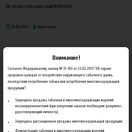
ВК:
https://vk.com/club144970312
13.06.2017
Анастасия
Внимание!
Блог
Согласно Федеральному закону № 15-ФЗ от 23.02.2013 "Об охране
здоровья граждан от воздействия окружающего табачного дыма,
последствий потребления табака или потребления никотинсодержащей
Новинка HeroesFarm
продукции":
Ароматизаторы Xian Taima в наличии
Запрещена продажа табачных и никотиносодержащих изделий
Новая линейка жидкостей Time Travel Machine
несовершеннолетним (при получении заказов необходим документ,
удостоверяющий личность);
Поступление ароматизаторов XianTaima
Запрещена дистанционная продажа никотинсодержащей продукции;
Новинка. Новые наборы в линейке Heroes Farm.
Демонстрация табачных и никотиносодержащих изделий