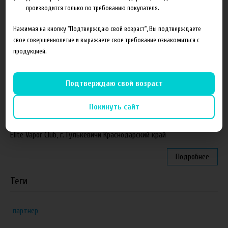
производится только по требованию покупателя.
Подробнее
Нажимая на кнопку "Подтверждаю свой возраст", Вы подтверждаете
Партнеры
свое совершеннолетие и выражаете свое требование ознакомиться с
продукцией.
"ZEUS", г. Санкт-Петербург
VapeReserve, г. Ульяновск
Подтверждаю свой возраст
Vape Band, г. Казань
Покинуть сайт
ЁЖивика Vape, г. Омск
Elite Vapor Club, г. Гулькевичи Краснодарский край
Подробнее
Теги
партнер