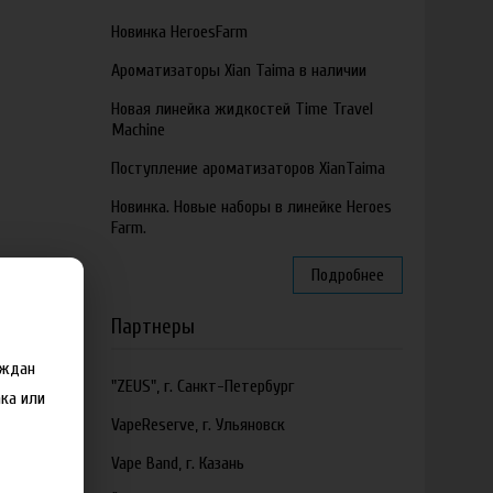
Новинка HeroesFarm
Ароматизаторы Xian Taima в наличии
Новая линейка жидкостей Time Travel
Machine
Поступление ароматизаторов XianTaima
Новинка. Новые наборы в линейке Heroes
Farm.
Подробнее
Партнеры
аждан
"ZEUS", г. Санкт-Петербург
ка или
VapeReserve, г. Ульяновск
Vape Band, г. Казань