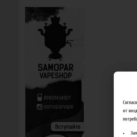
Соглас
от воз
потреб
За