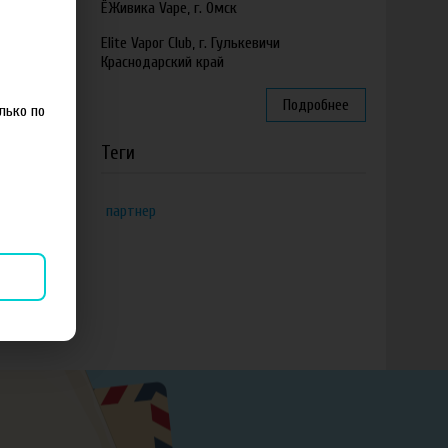
ЁЖивика Vape, г. Омск
Elite Vapor Club, г. Гулькевичи
Краснодарский край
Подробнее
лько по
Теги
партнер