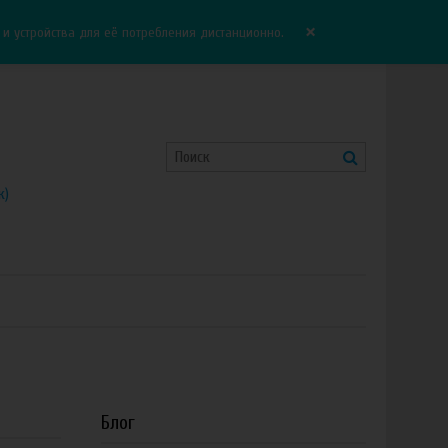
Корзина:
0.00 руб
Сравнение:
0
×
 устройства для её потребления дистанционно.
к)
Блог