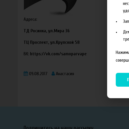
нес
удо
Адреса:
За
ТД Росинка, ул.Мира 36
Де
тре
ТЦ Проспект, ул.Крупской 58
Нажима
ВК:
https://vk.com/samoparvape
соверш
09.08.2017
Анастасия
Подпишитесь на нашу рассылку