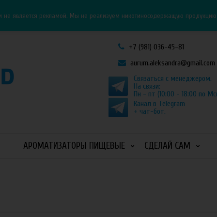
Личный кабинет
Как оформить заказ
и не является рекламой. Мы не реализуем никотиносодержащую продукцию и
+7 (981) 036-45-81
aurum.aleksandra@gmail.com
Связаться с менеджером.
На связи:
Пн - пт (10:00 - 18:00 по Мс
Канал в Telegram
+ чат-бот.
АРОМАТИЗАТОРЫ ПИЩЕВЫЕ
СДЕЛАЙ САМ