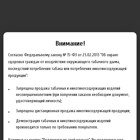
Блог
Внимание!
Новинка HeroesFarm
Согласно Федеральному закону № 15-ФЗ от 23.02.2013 "Об охране
здоровья граждан от воздействия окружающего табачного дыма,
Ароматизаторы Xian Taima в наличии
последствий потребления табака или потребления никотинсодержащей
продукции":
Новая линейка жидкостей Time Travel Machine
Поступление ароматизаторов XianTaima
Запрещена продажа табачных и никотиносодержащих изделий
несовершеннолетним (при получении заказов необходим документ,
Новинка. Новые наборы в линейке Heroes Farm.
удостоверяющий личность);
Запрещена дистанционная продажа никотинсодержащей продукции;
Подробнее
Демонстрация табачных и никотиносодержащих изделий
Партнеры
производится только по требованию покупателя.
Нажимая на кнопку "Подтверждаю свой возраст", Вы подтверждаете