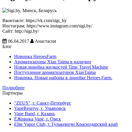
Вконтакте:
https://vk.com/sigi_by
Инстаграм:
https://www.instagram.com/sigi.by/
Сайт:
http://sigi.by/
06.04.2017
Анастасия
Блог
Новинка HeroesFarm
Ароматизаторы Xian Taima в наличии
Новая линейка жидкостей Time Travel Machine
Поступление ароматизаторов XianTaima
Новинка. Новые наборы в линейке Heroes Farm.
Подробнее
Партнеры
"ZEUS", г. Санкт-Петербург
VapeReserve, г. Ульяновск
Vape Band, г. Казань
ЁЖивика Vape, г. Омск
Elite Vapor Club, г. Гулькевичи Краснодарский край