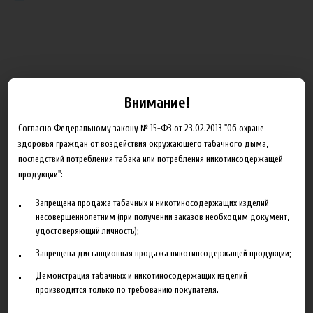
Блог
Внимание!
Согласно Федеральному закону № 15-ФЗ от 23.02.2013 "Об охране
Новинка HeroesFarm
здоровья граждан от воздействия окружающего табачного дыма,
Ароматизаторы Xian Taima в наличии
последствий потребления табака или потребления никотинсодержащей
продукции":
Новая линейка жидкостей Time Travel Machine
Запрещена продажа табачных и никотиносодержащих изделий
Поступление ароматизаторов XianTaima
несовершеннолетним (при получении заказов необходим документ,
Новинка. Новые наборы в линейке Heroes Farm.
удостоверяющий личность);
Запрещена дистанционная продажа никотинсодержащей продукции;
Подробнее
Демонстрация табачных и никотиносодержащих изделий
производится только по требованию покупателя.
Партнеры