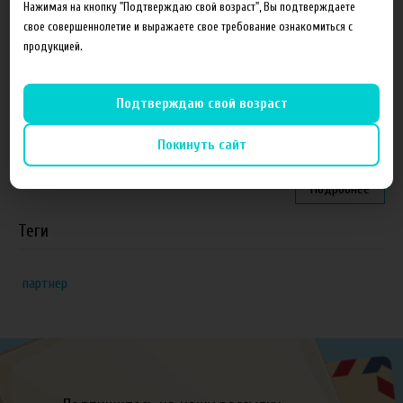
Нажимая на кнопку "Подтверждаю свой возраст", Вы подтверждаете
"ZEUS", г. Санкт-Петербург
свое совершеннолетие и выражаете свое требование ознакомиться с
продукцией.
VapeReserve, г. Ульяновск
Vape Band, г. Казань
Подтверждаю свой возраст
ЁЖивика Vape, г. Омск
Покинуть сайт
Elite Vapor Club, г. Гулькевичи Краснодарский край
Подробнее
Теги
партнер