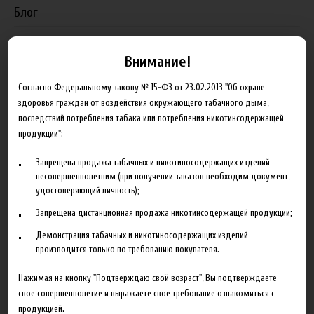
Блог
Новинка HeroesFarm
Внимание!
Ароматизаторы Xian Taima в наличии
Согласно Федеральному закону № 15-ФЗ от 23.02.2013 "Об охране
Новая линейка жидкостей Time Travel Machine
здоровья граждан от воздействия окружающего табачного дыма,
последствий потребления табака или потребления никотинсодержащей
Поступление ароматизаторов XianTaima
продукции":
Новинка. Новые наборы в линейке Heroes Farm.
Запрещена продажа табачных и никотиносодержащих изделий
несовершеннолетним (при получении заказов необходим документ,
Подробнее
удостоверяющий личность);
Партнеры
Запрещена дистанционная продажа никотинсодержащей продукции;
Демонстрация табачных и никотиносодержащих изделий
производится только по требованию покупателя.
"ZEUS", г. Санкт-Петербург
VapeReserve, г. Ульяновск
Нажимая на кнопку "Подтверждаю свой возраст", Вы подтверждаете
свое совершеннолетие и выражаете свое требование ознакомиться с
Vape Band, г. Казань
продукцией.