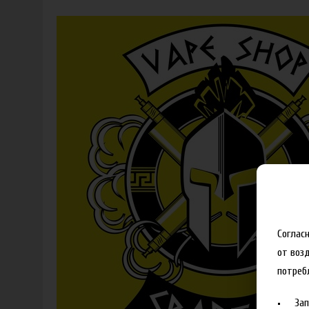
Соглас
от воз
потреб
За