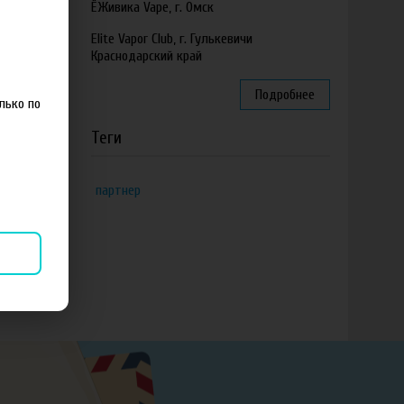
ЁЖивика Vape, г. Омск
Elite Vapor Club, г. Гулькевичи
Краснодарский край
Подробнее
лько по
Теги
партнер