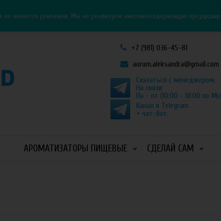
Личный кабинет
Как оформить заказ
и не является рекламой. Мы не реализуем никотиносодержащую продукцию и
+7 (981) 036-45-81
aurum.aleksandra@gmail.com
Связаться с менеджером.
На связи:
Пн - пт (10:00 - 18:00 по Мс
Канал в Telegram
+ чат-бот.
АРОМАТИЗАТОРЫ ПИЩЕВЫЕ
СДЕЛАЙ САМ