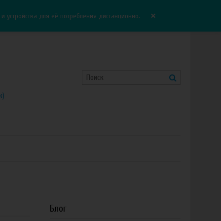
Корзина:
0.00 руб
Сравнение:
0
×
 устройства для её потребления дистанционно.
к)
Блог