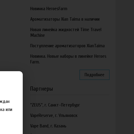
Новинка HeroesFarm
Ароматизаторы Xian Taima в наличии
Новая линейка жидкостей Time Travel
Machine
Поступление ароматизаторов XianTaima
Новинка. Новые наборы в линейке Heroes
Farm.
Подробнее
Партнеры
аждан
"ZEUS", г. Санкт-Петербург
ка или
VapeReserve, г. Ульяновск
Vape Band, г. Казань