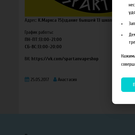
нес
удо
Адрес:
К.Маркса 15(здание бывшей 13 школы,вход в т
За
График работы:
Де
ПН-ПТ:13:00-21:00
тре
СБ-ВС:13:00-20:00
Нажима
ВК:
https://vk.com/spartanvapeshop
соверш
25.05.2017
Анастасия