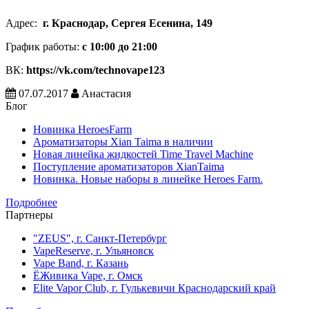
Адрес:
г. Краснодар, Сергея Есенина, 149
График работы:
с 10:00 до 21:00
ВК:
https://vk.com/technovape123
07.07.2017
Анастасия
Блог
Новинка HeroesFarm
Ароматизаторы Xian Taima в наличии
Новая линейка жидкостей Time Travel Machine
Поступление ароматизаторов XianTaima
Новинка. Новые наборы в линейке Heroes Farm.
Подробнее
Партнеры
"ZEUS", г. Санкт-Петербург
VapeReserve, г. Ульяновск
Vape Band, г. Казань
ЁЖивика Vape, г. Омск
Elite Vapor Club, г. Гулькевичи Краснодарский край