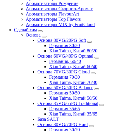
Ароматизаторы Рождение
Ароматизаторы Скорпио-Аромат
Ароматизаторы FlavourArt
Ароматизаторы Top Flavors
Ароматизаторы MIX by FruitCloud
Сделай сам
Основа
Основа 80VG/20PG Soft
Германия 80/20
Xian Taima, Китай 80/20
Основа 60VG/40PG Optimal
Германия, 60/40
Xian Taima, Китай 60/40
Основа 70VG/30PG Cloud
Германия 70/30
Xian Taima, Китай 70/30
Основа 50VG/50PG Balance
Германия 50/50
Xian Taima, Китай 50/50
Основа 35VG/65PG Traditional
Германия 35/65
Xian Taima, Китай 35/65
База SALT
Основа 30VG/70PG Hard
Германия 30/70