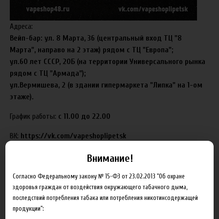
Адреса:
Вейп-бар: ул. 8 Марта, 36 (центральный вход ТЦ "8
Марта", направо на 2 этаж) рядом с ТЦ "Европа";
ул.60 лет СССР, 20Б (на территории Универсального рынка
рядом с ТЦ "Армада");
ул.Вермишева, 2 (в здании гипермаркета "Липка" на 1-ом
этаже).
График работы:
с 11.00 до 22.00
ВК:
https://vk.com/vapeshoplipetsk
Внимание!
29.05.2017
Анастасия
Согласно Федеральному закону № 15-ФЗ от 23.02.2013 "Об охране
здоровья граждан от воздействия окружающего табачного дыма,
последствий потребления табака или потребления никотинсодержащей
продукции":