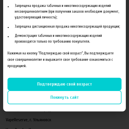
Запрещена продажа табачных и никотиносодержащих изделий
несовершеннолетним (при получении заказов необходим документ,
Блог
удостоверяющий личность);
Запрещена дистанционная продажа никотинсодержащей продукции;
Новинка HeroesFarm
Демонстрация табачных и никотиносодержащих изделий
Ароматизаторы Xian Taima в наличии
производится только по требованию покупателя.
Новая линейка жидкостей Time Travel Machine
Нажимая на кнопку "Подтверждаю свой возраст", Вы подтверждаете
Поступление ароматизаторов XianTaima
свое совершеннолетие и выражаете свое требование ознакомиться с
продукцией.
Новинка. Новые наборы в линейке Heroes Farm.
Подробнее
Подтверждаю свой возраст
Партнеры
Покинуть сайт
"ZEUS", г. Санкт-Петербург
VapeReserve, г. Ульяновск