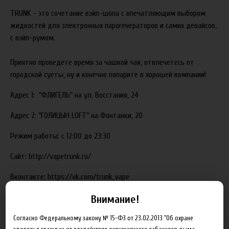
TRUNK - это сочетание вэйп-шопа с впечатляющим выбором
жидкостей для электронных парогенераторов и самих девайсов,
с вэйп-румом.
Приятно проведете время за чашкой чая, отвлечетесь от
городской суеты, ну и конечно попарите в хорошей компании!
Адрес 1:
"ФЛИГЕЛЬ" на ул. Восстания, 24
Адрес 2:
"ГОЛИЦЫН LOFT" на Фонтанки, 20
Режим работы: с 12:00 до 23:30
Сайт: http://vapetrunk.ru/
Вконтакте: https://vk.com/trunk_vape
instagram: vapetrunk.ru
Внимание!
telegram: trunkvape
Согласно Федеральному закону № 15-ФЗ от 23.02.2013 "Об охране