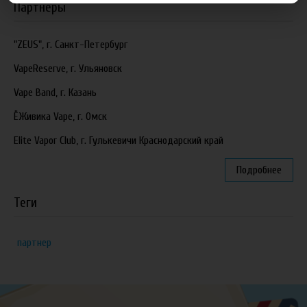
Партнеры
"ZEUS", г. Санкт-Петербург
VapeReserve, г. Ульяновск
Vape Band, г. Казань
ЁЖивика Vape, г. Омск
Elite Vapor Club, г. Гулькевичи Краснодарский край
Подробнее
Теги
партнер