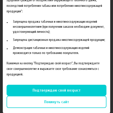
здоровья граждан от воздействия окружающего табачного дыма,
последствий потребления табака или потребления никотинсодержащей
30.03.2017
Анастасия
продукции":
Запрещена продажа табачных и никотиносодержащих изделий
несовершеннолетним (при получении заказов необходим документ,
удостоверяющий личность);
Запрещена дистанционная продажа никотинсодержащей продукции;
Блог
Демонстрация табачных и никотиносодержащих изделий
производится только по требованию покупателя.
Новинка HeroesFarm
Нажимая на кнопку "Подтверждаю свой возраст", Вы подтверждаете
Ароматизаторы Xian Taima в наличии
свое совершеннолетие и выражаете свое требование ознакомиться с
продукцией.
Новая линейка жидкостей Time Travel Machine
Поступление ароматизаторов XianTaima
Подтверждаю свой возраст
Новинка. Новые наборы в линейке Heroes Farm.
Покинуть сайт
Подробнее