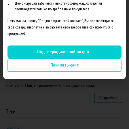
Демонстрация табачных и никотиносодержащих изделий
Новинка. Новые наборы в линейке Heroes Farm.
производится только по требованию покупателя.
Подробнее
Нажимая на кнопку "Подтверждаю свой возраст", Вы подтверждаете
свое совершеннолетие и выражаете свое требование ознакомиться с
Партнеры
продукцией.
"ZEUS", г. Санкт-Петербург
Подтверждаю свой возраст
VapeReserve, г. Ульяновск
Покинуть сайт
Vape Band, г. Казань
ЁЖивика Vape, г. Омск
Elite Vapor Club, г. Гулькевичи Краснодарский край
Подробнее
Теги
партнер