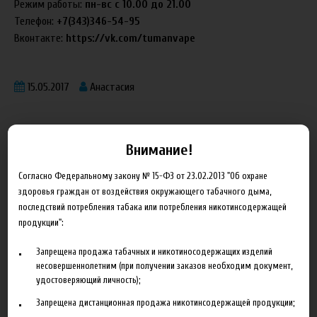
Режим работы:
пн-вс с 10.00 до 21.00
Телефон:
+7(343)346-54-95
Вконтакте:
https://vk.com/tumanvape
15.05.2017
Анастасия
Внимание!
Согласно Федеральному закону № 15-ФЗ от 23.02.2013 "Об охране
Блог
здоровья граждан от воздействия окружающего табачного дыма,
последствий потребления табака или потребления никотинсодержащей
продукции":
Новинка HeroesFarm
Ароматизаторы Xian Taima в наличии
Запрещена продажа табачных и никотиносодержащих изделий
несовершеннолетним (при получении заказов необходим документ,
Новая линейка жидкостей Time Travel Machine
удостоверяющий личность);
Поступление ароматизаторов XianTaima
Запрещена дистанционная продажа никотинсодержащей продукции;