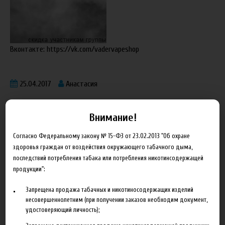
Вконтакте: https://vk.com/vadervapeshop
25.04.2017
Анастасия
Внимание!
Согласно Федеральному закону № 15-ФЗ от 23.02.2013 "Об охране
здоровья граждан от воздействия окружающего табачного дыма,
Блог
последствий потребления табака или потребления никотинсодержащей
продукции":
Новинка HeroesFarm
Запрещена продажа табачных и никотиносодержащих изделий
несовершеннолетним (при получении заказов необходим документ,
Ароматизаторы Xian Taima в наличии
удостоверяющий личность);
Новая линейка жидкостей Time Travel Machine