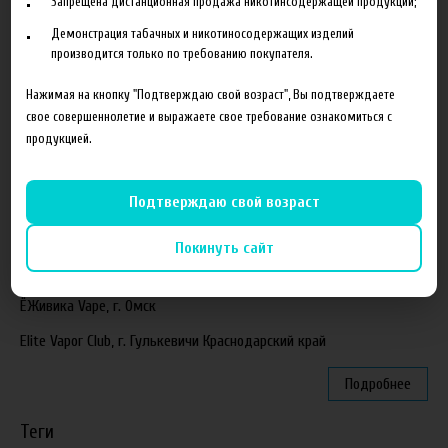
Запрещена дистанционная продажа никотинсодержащей продукции;
Поступление ароматизаторов XianTaima
Демонстрация табачных и никотиносодержащих изделий
производится только по требованию покупателя.
Новинка. Новые наборы в линейке Heroes Farm.
Нажимая на кнопку "Подтверждаю свой возраст", Вы подтверждаете
Подробнее
свое совершеннолетие и выражаете свое требование ознакомиться с
продукцией.
Партнеры
"ZEUS", г. Санкт-Петербург
Подтверждаю свой возраст
VapeReserve, г. Ульяновск
Покинуть сайт
Vape Band, г. Казань
ЁЖивика Vape, г. Омск
Elite Vapor Club, г. Гулькевичи Краснодарский край
Подробнее
Теги