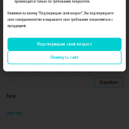
Подробнее
производится только по требованию покупателя.
Нажимая на кнопку "Подтверждаю свой возраст", Вы подтверждаете
Партнеры
свое совершеннолетие и выражаете свое требование ознакомиться с
продукцией.
"ZEUS", г. Санкт-Петербург
VapeReserve, г. Ульяновск
Подтверждаю свой возраст
Vape Band, г. Казань
Покинуть сайт
ЁЖивика Vape, г. Омск
Elite Vapor Club, г. Гулькевичи Краснодарский край
Подробнее
Теги
партнер