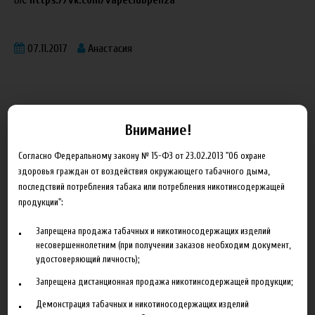
ВК:
https://vk.com/vapeclubpenza
07.11.2017
Анастасия
Внимание!
Блог
Согласно Федеральному закону № 15-ФЗ от 23.02.2013 "Об охране
здоровья граждан от воздействия окружающего табачного дыма,
последствий потребления табака или потребления никотинсодержащей
Новинка HeroesFarm
продукции":
Ароматизаторы Xian Taima в наличии
Запрещена продажа табачных и никотиносодержащих изделий
Новая линейка жидкостей Time Travel Machine
несовершеннолетним (при получении заказов необходим документ,
удостоверяющий личность);
Поступление ароматизаторов XianTaima
Запрещена дистанционная продажа никотинсодержащей продукции;
Новинка. Новые наборы в линейке Heroes Farm.
Демонстрация табачных и никотиносодержащих изделий