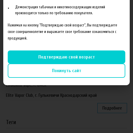
Поступление ароматизаторов XianTaima
Демонстрация табачных и никотиносодержащих изделий
Новинка. Новые наборы в линейке Heroes Farm.
производится только по требованию покупателя.
Подробнее
Нажимая на кнопку "Подтверждаю свой возраст", Вы подтверждаете
свое совершеннолетие и выражаете свое требование ознакомиться с
Партнеры
продукцией.
"ZEUS", г. Санкт-Петербург
Подтверждаю свой возраст
VapeReserve, г. Ульяновск
Покинуть сайт
Vape Band, г. Казань
ЁЖивика Vape, г. Омск
Elite Vapor Club, г. Гулькевичи Краснодарский край
Подробнее
Теги