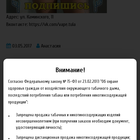
Адрес: ул.
Каминского, 11
Вконтакте:
https://vk.com/vape.tula
03.05.2017
Анастасия
Внимание!
Согласно Федеральному закону № 15-ФЗ от 23.02.2013 "Об охране
здоровья граждан от воздействия окружающего табачного дыма,
Блог
последствий потребления табака или потребления никотинсодержащей
продукции":
Новинка HeroesFarm
Запрещена продажа табачных и никотиносодержащих изделий
Ароматизаторы Xian Taima в наличии
несовершеннолетним (при получении заказов необходим документ,
удостоверяющий личность);
Новая линейка жидкостей Time Travel Machine
Запрещена дистанционная продажа никотинсодержащей продукции;