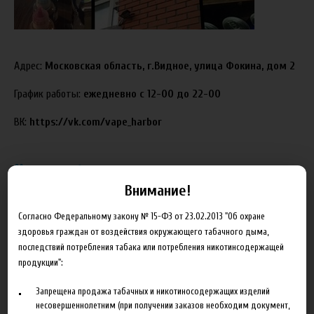
Адрес:
Московская область, г.Видное, улица Фокина, дом 2
График работы:
ежедневно с 12-00 до 22-00
ВК:
https://vk.com/vape_harbor
19.12.2017
Анастасия
Внимание!
Согласно Федеральному закону № 15-ФЗ от 23.02.2013 "Об охране
здоровья граждан от воздействия окружающего табачного дыма,
последствий потребления табака или потребления никотинсодержащей
продукции":
Блог
Запрещена продажа табачных и никотиносодержащих изделий
несовершеннолетним (при получении заказов необходим документ,
Новинка HeroesFarm