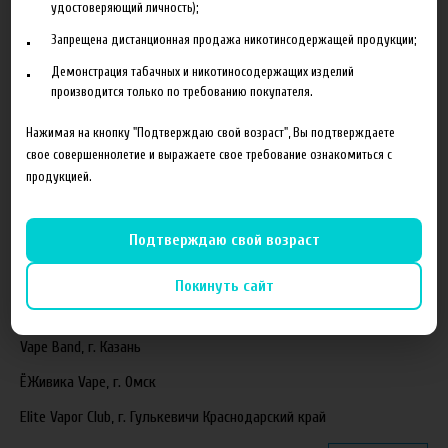
удостоверяющий личность);
Ароматизаторы Xian Taima в наличии
Запрещена дистанционная продажа никотинсодержащей продукции;
Новая линейка жидкостей Time Travel Machine
Демонстрация табачных и никотиносодержащих изделий
производится только по требованию покупателя.
Поступление ароматизаторов XianTaima
Новинка. Новые наборы в линейке Heroes Farm.
Нажимая на кнопку "Подтверждаю свой возраст", Вы подтверждаете
свое совершеннолетие и выражаете свое требование ознакомиться с
Подробнее
продукцией.
Партнеры
Подтверждаю свой возраст
"ZEUS", г. Санкт-Петербург
Покинуть сайт
VapeReserve, г. Ульяновск
Vape Band, г. Казань
ЁЖивика Vape, г. Омск
Elite Vapor Club, г. Гулькевичи Краснодарский край