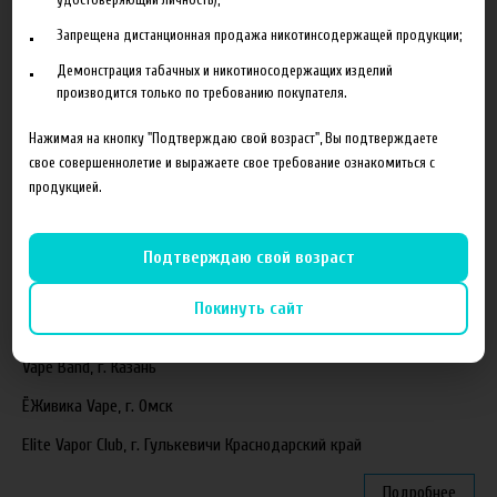
Ароматизаторы Xian Taima в наличии
Запрещена дистанционная продажа никотинсодержащей продукции;
Новая линейка жидкостей Time Travel Machine
Демонстрация табачных и никотиносодержащих изделий
Поступление ароматизаторов XianTaima
производится только по требованию покупателя.
Новинка. Новые наборы в линейке Heroes Farm.
Нажимая на кнопку "Подтверждаю свой возраст", Вы подтверждаете
свое совершеннолетие и выражаете свое требование ознакомиться с
Подробнее
продукцией.
Партнеры
Подтверждаю свой возраст
"ZEUS", г. Санкт-Петербург
Покинуть сайт
VapeReserve, г. Ульяновск
Vape Band, г. Казань
ЁЖивика Vape, г. Омск
Elite Vapor Club, г. Гулькевичи Краснодарский край
Подробнее