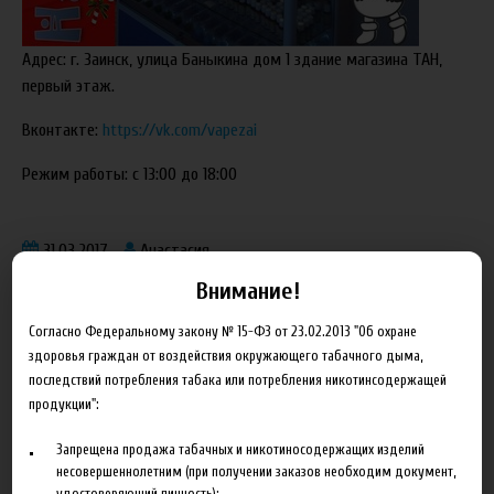
Адрес:
г. Заинск, улица Баныкина дом 1 здание магазина ТАН,
первый этаж.
Вконтакте:
https://vk.com/vapezai
Режим работы: с 13:00 до 18:00
31.03.2017
Анастасия
Внимание!
Согласно Федеральному закону № 15-ФЗ от 23.02.2013 "Об охране
здоровья граждан от воздействия окружающего табачного дыма,
последствий потребления табака или потребления никотинсодержащей
продукции":
Блог
Запрещена продажа табачных и никотиносодержащих изделий
Новинка HeroesFarm
несовершеннолетним (при получении заказов необходим документ,
удостоверяющий личность);