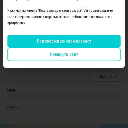
Партнеры
Нажимая на кнопку "Подтверждаю свой возраст", Вы подтверждаете
свое совершеннолетие и выражаете свое требование ознакомиться с
продукцией.
"ZEUS", г. Санкт-Петербург
VapeReserve, г. Ульяновск
Подтверждаю свой возраст
Vape Band, г. Казань
Покинуть сайт
ЁЖивика Vape, г. Омск
Elite Vapor Club, г. Гулькевичи Краснодарский край
Подробнее
Теги
партнер