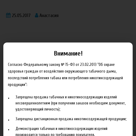
25.05.2017
Анастасия
Внимание!
Блог
Согласно Федеральному закону № 15-ФЗ от 23.02.2013 "Об охране
здоровья граждан от воздействия окружающего табачного дыма,
Новинка HeroesFarm
последствий потребления табака или потребления никотинсодержащей
продукции":
Ароматизаторы Xian Taima в наличии
Новая линейка жидкостей Time Travel Machine
Запрещена продажа табачных и никотиносодержащих изделий
несовершеннолетним (при получении заказов необходим документ,
Поступление ароматизаторов XianTaima
удостоверяющий личность);
Новинка. Новые наборы в линейке Heroes Farm.
Запрещена дистанционная продажа никотинсодержащей продукции;
Демонстрация табачных и никотиносодержащих изделий
Подробнее
производится только по требованию покупателя.