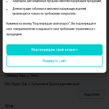
Запрещена дистанционная продажа никотинсодержащей продукции;
Поступление ароматизаторов XianTaima
Демонстрация табачных и никотиносодержащих изделий
производится только по требованию покупателя.
Новинка. Новые наборы в линейке Heroes Farm.
Нажимая на кнопку "Подтверждаю свой возраст", Вы подтверждаете
Подробнее
свое совершеннолетие и выражаете свое требование ознакомиться с
продукцией.
Партнеры
Подтверждаю свой возраст
"ZEUS", г. Санкт-Петербург
VapeReserve, г. Ульяновск
Покинуть сайт
Vape Band, г. Казань
ЁЖивика Vape, г. Омск
Elite Vapor Club, г. Гулькевичи Краснодарский край
Подробнее
Теги