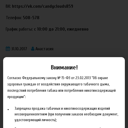
ВК:
https://vk.com/candyclouds859
Телефон:
508-578
График работы:
с 10:00 до 21:00, ежедневно
31.10.2017
Анастасия
Внимание!
Согласно Федеральному закону № 15-ФЗ от 23.02.2013 "Об охране
здоровья граждан от воздействия окружающего табачного дыма,
Блог
последствий потребления табака или потребления никотинсодержащей
продукции":
Новинка HeroesFarm
Запрещена продажа табачных и никотиносодержащих изделий
несовершеннолетним (при получении заказов необходим документ,
Ароматизаторы Xian Taima в наличии
удостоверяющий личность);
Новая линейка жидкостей Time Travel Machine