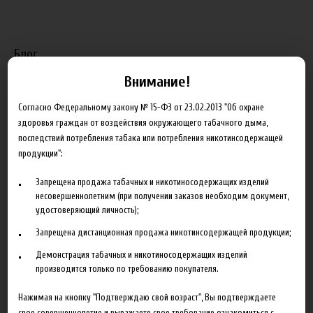
Блог
Внимание!
Новинка HeroesFarm
Согласно Федеральному закону № 15-ФЗ от 23.02.2013 "Об охране
Ароматизаторы Xian Taima в наличии
здоровья граждан от воздействия окружающего табачного дыма,
последствий потребления табака или потребления никотинсодержащей
Новая линейка жидкостей Time Travel Machine
продукции":
Поступление ароматизаторов XianTaima
Запрещена продажа табачных и никотиносодержащих изделий
Новинка. Новые наборы в линейке Heroes Farm.
несовершеннолетним (при получении заказов необходим документ,
удостоверяющий личность);
Подробнее
Запрещена дистанционная продажа никотинсодержащей продукции;
Партнеры
Демонстрация табачных и никотиносодержащих изделий
производится только по требованию покупателя.
"ZEUS", г. Санкт-Петербург
Нажимая на кнопку "Подтверждаю свой возраст", Вы подтверждаете
свое совершеннолетие и выражаете свое требование ознакомиться с