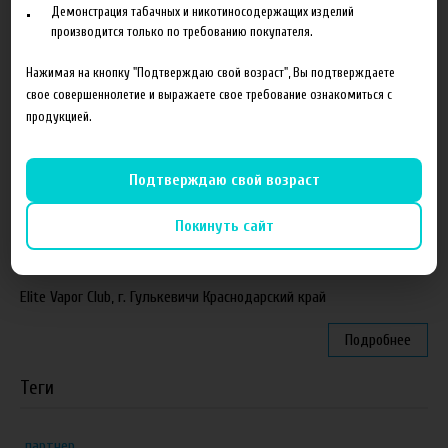
Демонстрация табачных и никотиносодержащих изделий
Новинка. Новые наборы в линейке Heroes Farm.
производится только по требованию покупателя.
Подробнее
Нажимая на кнопку "Подтверждаю свой возраст", Вы подтверждаете
свое совершеннолетие и выражаете свое требование ознакомиться с
Партнеры
продукцией.
"ZEUS", г. Санкт-Петербург
Подтверждаю свой возраст
VapeReserve, г. Ульяновск
Покинуть сайт
Vape Band, г. Казань
ЁЖивика Vape, г. Омск
Elite Vapor Club, г. Гулькевичи Краснодарский край
Подробнее
Теги
партнер