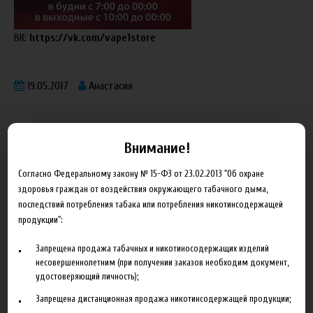
ВК:
https://vk.com/vape1store
19.05.2017
Анастасия
Внимание!
Согласно Федеральному закону № 15-ФЗ от 23.02.2013 "Об охране
Блог
здоровья граждан от воздействия окружающего табачного дыма,
последствий потребления табака или потребления никотинсодержащей
продукции":
Новинка HeroesFarm
Ароматизаторы Xian Taima в наличии
Запрещена продажа табачных и никотиносодержащих изделий
несовершеннолетним (при получении заказов необходим документ,
Новая линейка жидкостей Time Travel Machine
удостоверяющий личность);
Поступление ароматизаторов XianTaima
Запрещена дистанционная продажа никотинсодержащей продукции;