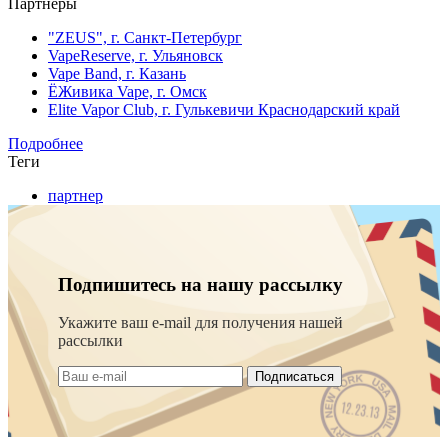
Партнеры
"ZEUS", г. Санкт-Петербург
VapeReserve, г. Ульяновск
Vape Band, г. Казань
ЁЖивика Vape, г. Омск
Elite Vapor Club, г. Гулькевичи Краснодарский край
Подробнее
Теги
партнер
Подпишитесь на нашу рассылку
Укажите ваш e-mail для получения нашей
рассылки
Подписаться