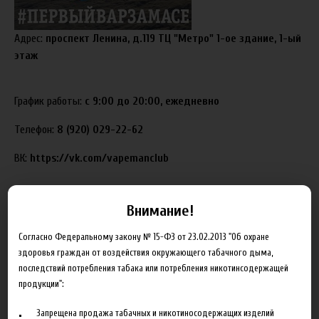
Адрес:
проспект Ленина, д.119 ТЦ "Метро" 1-ое здание, 1-ый
этаж
График работы:
с 9:00 до 20:00, ежедневно
Телефон:
8 (920) 029-22-62
ВК:
https://vk.com/vapemanclub
18.05.2017
Анастасия
Внимание!
Согласно Федеральному закону № 15-ФЗ от 23.02.2013 "Об охране
здоровья граждан от воздействия окружающего табачного дыма,
последствий потребления табака или потребления никотинсодержащей
продукции":
Блог
Запрещена продажа табачных и никотиносодержащих изделий