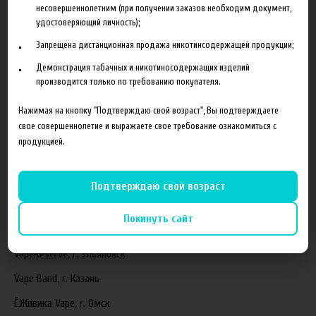
несовершеннолетним (при получении заказов необходим документ,
удостоверяющий личность);
Новинка HeroesFarm
Запрещена дистанционная продажа никотинсодержащей продукции;
Ароматизаторы Xian Taima в наличии
Демонстрация табачных и никотиносодержащих изделий
Новая линейка жидкостей Time Travel Machine
производится только по требованию покупателя.
Поступление ароматизаторов XianTaima
Нажимая на кнопку "Подтверждаю свой возраст", Вы подтверждаете
свое совершеннолетие и выражаете свое требование ознакомиться с
Новинка. Новые наборы в линейке Heroes Farm.
продукцией.
Подробнее
Подтверждаю свой возраст
Партнеры
Покинуть сайт
"ZEUS", г. Санкт-Петербург
VapeReserve, г. Ульяновск
Vape Band, г. Казань
ЁЖивика Vape, г. Омск