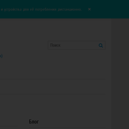
Корзина:
0.00 руб
Сравнение:
0
×
 устройства для её потребления дистанционно.
к)
Блог