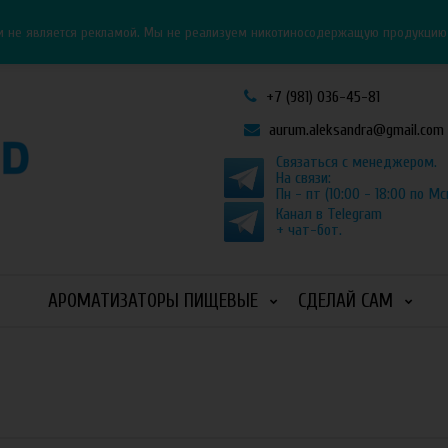
Личный кабинет
Как оформить заказ
и не является рекламой. Мы не реализуем никотиносодержащую продукцию и
+7 (981) 036-45-81
aurum.aleksandra@gmail.com
Связаться с менеджером.
На связи:
Пн - пт (10:00 - 18:00 по Мс
Канал в Telegram
+ чат-бот.
АРОМАТИЗАТОРЫ ПИЩЕВЫЕ
СДЕЛАЙ САМ