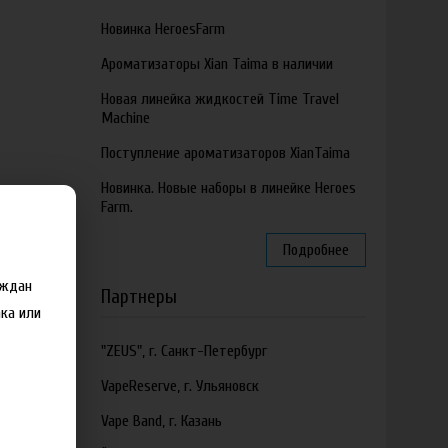
Новинка HeroesFarm
Ароматизаторы Xian Taima в наличии
Новая линейка жидкостей Time Travel
Machine
Поступление ароматизаторов XianTaima
Новинка. Новые наборы в линейке Heroes
Farm.
Подробнее
аждан
Партнеры
ка или
"ZEUS", г. Санкт-Петербург
VapeReserve, г. Ульяновск
Vape Band, г. Казань