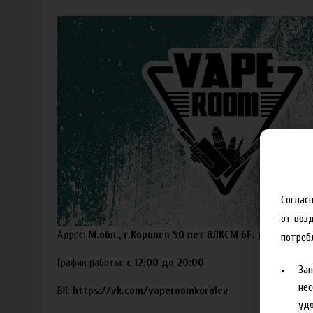
Соглас
от воз
Адрес:
М.обл., г.Королев 50 лет ВЛКСМ 6Е. тц.Мегаполи
потреб
График работы:
с 12:00 до 20:00
За
нес
ВК:
https://vk.com/vaperoomkorolev
удо