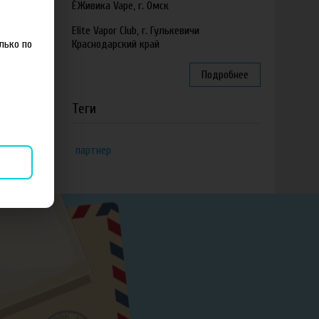
ЁЖивика Vape, г. Омск
Elite Vapor Club, г. Гулькевичи
лько по
Краснодарский край
Подробнее
Теги
партнер