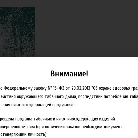
Внимание!
но Федеральному закону № 15-ФЗ от 23.02.2013 "Об охране здоровья гр
действия окружающего табачного дыма, последствий потребления таба
с 2, 2 этаж пав.2-23
ления никотинсодержащей продукции":
прещена продажа табачных и никотиносодержащих изделий
овершеннолетним (при получении заказов необходим документ,
стоверяющий личность);