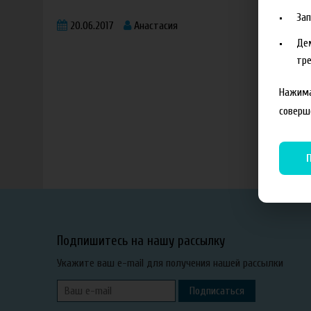
За
20.06.2017
Анастасия
Де
тре
Нажима
соверш
Подпишитесь на нашу рассылку
Укажите ваш e-mail для получения нашей рассылки
Подписаться