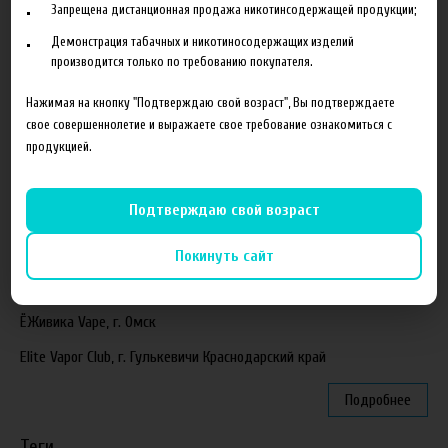
Новая линейка жидкостей Time Travel Machine
Запрещена дистанционная продажа никотинсодержащей продукции;
Поступление ароматизаторов XianTaima
Демонстрация табачных и никотиносодержащих изделий
производится только по требованию покупателя.
Новинка. Новые наборы в линейке Heroes Farm.
Нажимая на кнопку "Подтверждаю свой возраст", Вы подтверждаете
Подробнее
свое совершеннолетие и выражаете свое требование ознакомиться с
продукцией.
Партнеры
Подтверждаю свой возраст
"ZEUS", г. Санкт-Петербург
VapeReserve, г. Ульяновск
Покинуть сайт
Vape Band, г. Казань
ЁЖивика Vape, г. Омск
Elite Vapor Club, г. Гулькевичи Краснодарский край
Подробнее
Теги