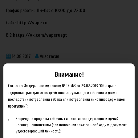
График работы:
Пн-Вс: с 10:00 до 22:00
Сайт:
http://vape.ru
ВК:
https://vk.com/vaperusgt
14.08.2017
Анастасия
Внимание!
Согласно Федеральному закону № 15-ФЗ от 23.02.2013 "Об охране
здоровья граждан от воздействия окружающего табачного дыма,
последствий потребления табака или потребления никотинсодержащей
Блог
продукции":
Новинка HeroesFarm
Запрещена продажа табачных и никотиносодержащих изделий
несовершеннолетним (при получении заказов необходим документ,
Ароматизаторы Xian Taima в наличии
удостоверяющий личность);