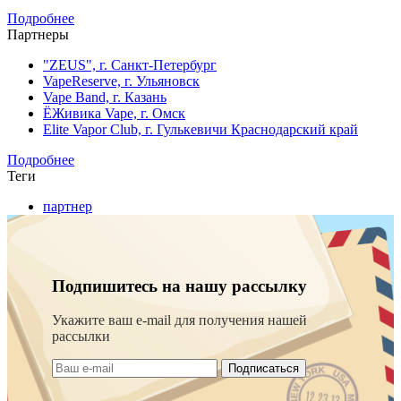
Подробнее
Партнеры
"ZEUS", г. Санкт-Петербург
VapeReserve, г. Ульяновск
Vape Band, г. Казань
ЁЖивика Vape, г. Омск
Elite Vapor Club, г. Гулькевичи Краснодарский край
Подробнее
Теги
партнер
Подпишитесь на нашу рассылку
Укажите ваш e-mail для получения нашей
рассылки
Подписаться