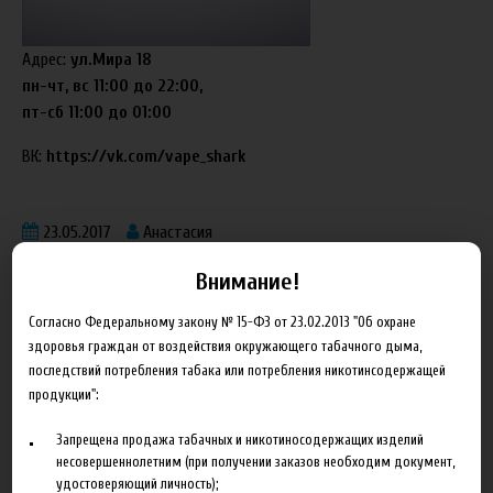
Адрес:
ул.Мира 18
пн-чт, вс 11:00 до 22:00,
пт-сб 11:00 до 01:00
ВК:
https://vk.com/vape_shark
23.05.2017
Анастасия
Внимание!
Согласно Федеральному закону № 15-ФЗ от 23.02.2013 "Об охране
здоровья граждан от воздействия окружающего табачного дыма,
последствий потребления табака или потребления никотинсодержащей
Блог
продукции":
Запрещена продажа табачных и никотиносодержащих изделий
Новинка HeroesFarm
несовершеннолетним (при получении заказов необходим документ,
удостоверяющий личность);
Ароматизаторы Xian Taima в наличии