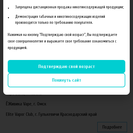
Запрещена дистанционная продажа никотинсодержащей продукции;
Новая линейка жидкостей Time Travel Machine
Демонстрация табачных и никотиносодержащих изделий
Поступление ароматизаторов XianTaima
производится только по требованию покупателя.
Новинка. Новые наборы в линейке Heroes Farm.
Нажимая на кнопку "Подтверждаю свой возраст", Вы подтверждаете
свое совершеннолетие и выражаете свое требование ознакомиться с
Подробнее
продукцией.
Партнеры
Подтверждаю свой возраст
"ZEUS", г. Санкт-Петербург
Покинуть сайт
VapeReserve, г. Ульяновск
Vape Band, г. Казань
ЁЖивика Vape, г. Омск
Elite Vapor Club, г. Гулькевичи Краснодарский край
Подробнее