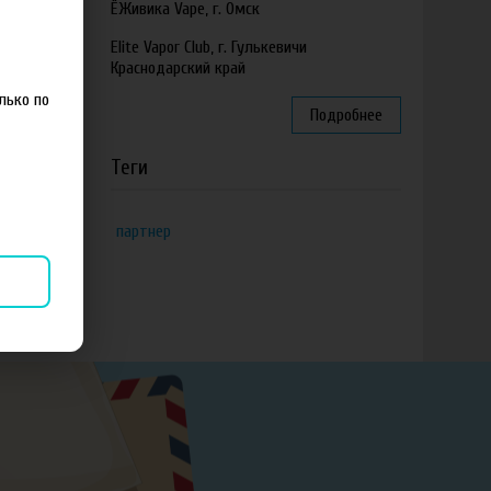
ЁЖивика Vape, г. Омск
Elite Vapor Club, г. Гулькевичи
Краснодарский край
лько по
Подробнее
Теги
партнер