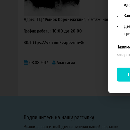
удо
За
Адрес:
ТЦ "Рынок Воронежский", 2 этаж, напротив ТЦ 
Де
График работы:
10:00 до 20:00
тре
ВК:
https://vk.com/vapezone36
Нажима
соверш
08.08.2017
Анастасия
Подпишитесь на нашу рассылку
Укажите ваш e-mail для получения нашей рассылки