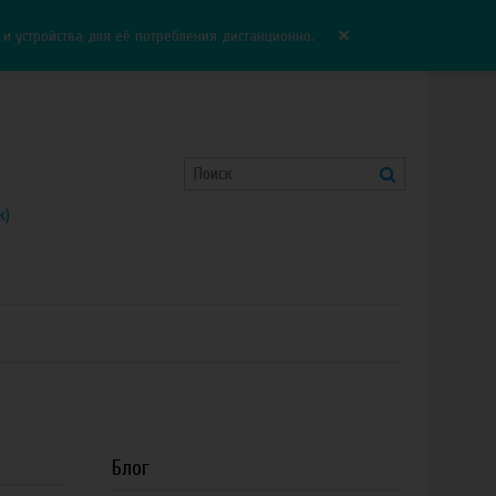
Корзина:
0.00 руб
Сравнение:
0
×
 устройства для её потребления дистанционно.
к)
Блог