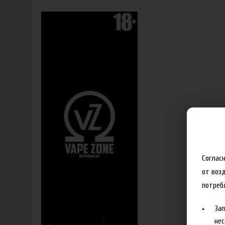
Соглас
от воз
потреб
За
нес