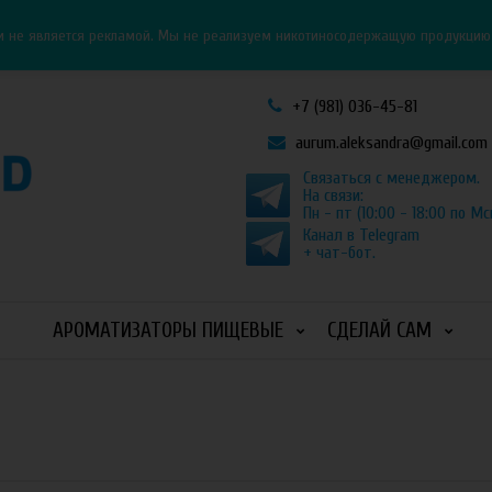
Личный кабинет
Как оформить заказ
и не является рекламой. Мы не реализуем никотиносодержащую продукцию и
+7 (981) 036-45-81
aurum.aleksandra@gmail.com
Связаться с менеджером.
На связи:
Пн - пт (10:00 - 18:00 по Мс
Канал в Telegram
+ чат-бот.
АРОМАТИЗАТОРЫ ПИЩЕВЫЕ
СДЕЛАЙ САМ