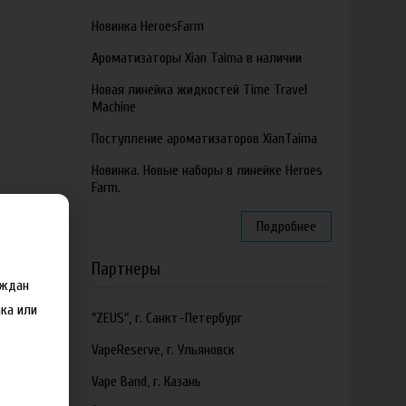
Новинка HeroesFarm
Ароматизаторы Xian Taima в наличии
Новая линейка жидкостей Time Travel
Machine
Поступление ароматизаторов XianTaima
Новинка. Новые наборы в линейке Heroes
Farm.
Подробнее
Партнеры
аждан
ка или
"ZEUS", г. Санкт-Петербург
VapeReserve, г. Ульяновск
Vape Band, г. Казань