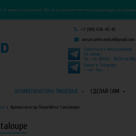
Личный кабинет
Как оформить заказ
и не является рекламой. Мы не реализуем никотиносодержащую продукцию и
+7 (981) 036-45-81
aurum.aleksandra@gmail.com
Связаться с менеджером.
На связи:
Пн - пт (10:00 - 18:00 по Мс
Канал в Telegram
+ чат-бот.
АРОМАТИЗАТОРЫ ПИЩЕВЫЕ
СДЕЛАЙ САМ
est
Ароматизатор FlavorWest Cantaloupe
taloupe