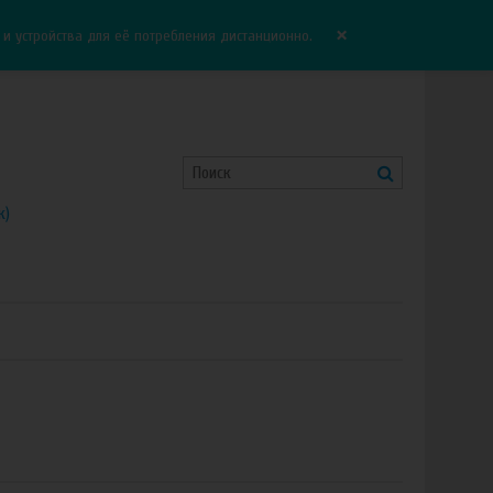
Корзина:
0.00 руб
Сравнение:
0
×
 устройства для её потребления дистанционно.
к)