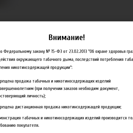
Внимание!
но Федеральному закону № 15-ФЗ от 23.02.2013 "Об охране здоровья гр
действия окружающего табачного дыма, последствий потребления таба
ления никотинсодержащей продукции":
прещена продажа табачных и никотиносодержащих изделий
овершеннолетним (при получении заказов необходим документ,
ые и искусственные ароматизаторы, пропиленгликоль. Не содержит диа
стоверяющий личность);
прещена дистанционная продажа никотинсодержащей продукции;
монстрация табачных и никотиносодержащих изделий производится то
бованию покупателя.