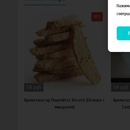
Нажима
соверш
40%
54 руб
54 руб
Ароматизатор FlavorWest Biscotti (Печенье с
Ароматиз
миндалем)
Cand