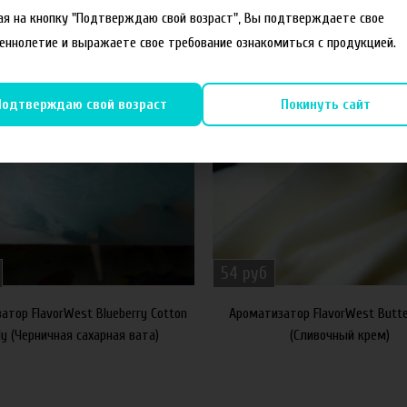
я на кнопку "Подтверждаю свой возраст", Вы подтверждаете свое
еннолетие и выражаете свое требование ознакомиться с продукцией.
40%
Подтверждаю свой возраст
Покинуть сайт
54 руб
атор FlavorWest Blueberry Cotton
Ароматизатор FlavorWest Butt
y (Черничная сахарная вата)
(Сливочный крем)