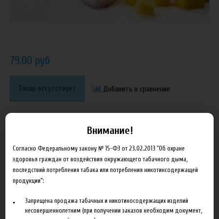
79.00 руб
Товар отсутствует
Добавить в сравнение
Внимание!
Согласно Федеральному закону № 15-ФЗ от 23.02.2013 "Об охране
здоровья граждан от воздействия окружающего табачного дыма,
последствий потребления табака или потребления никотинсодержащей
Описание
Характеристики
Отзывы
продукции":
Запрещена продажа табачных и никотиносодержащих изделий
Ароматизатор FlavorWest Pina Colada. Состав: натуральные и
несовершеннолетним (при получении заказов необходим документ,
искусственные ароматизаторы, пропиленгликоль. Не содержит