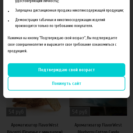
удостоверяющий личность);
диацетила. В жидкости для электронных сигарет добавлять 15-
Запрещена дистанционная продажа никотинсодержащей продукции;
20%.
Демонстрация табачных и никотиносодержащих изделий
производится только по требованию покупателя.
Нажимая на кнопку "Подтверждаю свой возраст", Вы подтверждаете
свое совершеннолетие и выражаете свое требование ознакомиться с
Похожие товары
продукцией.
40%
40%
Подтверждаю свой возраст
Покинуть сайт
54 руб
54 руб
Ароматизатор FlavorWest
Ароматизатор FlavorWest
Biscotti (Печенье с миндалем)
Blueberry Cotton Candy