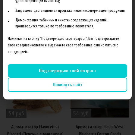
удостоверяющий личность);
диацетила. В жидкости для электронных сигарет добавлять 15-
Запрещена дистанционная продажа никотинсодержащей продукции;
20%.
Демонстрация табачных и никотиносодержащих изделий
производится только по требованию покупателя.
Нажимая на кнопку "Подтверждаю свой возраст", Вы подтверждаете
свое совершеннолетие и выражаете свое требование ознакомиться с
Похожие товары
продукцией.
40%
40%
Подтверждаю свой возраст
Покинуть сайт
54 руб
54 руб
Ароматизатор FlavorWest
Ароматизатор FlavorWest
Biscotti (Печенье с миндалем)
Blueberry Cotton Candy