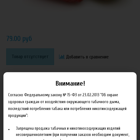
79.00 руб
Товар отсутствует
Добавить в сравнение
Внимание!
Согласно Федеральному закону № 15-ФЗ от 23.02.2013 "Об охране
здоровья граждан от воздействия окружающего табачного дыма,
последствий потребления табака или потребления никотинсодержащей
Описание
Характеристики
Отзывы
продукции":
Запрещена продажа табачных и никотиносодержащих изделий
Ароматизатор FlavorWest Strawberry Kiwi. Состав: натуральные и
несовершеннолетним (при получении заказов необходим документ,
искусственные ароматизаторы, пропиленгликоль. Не содержит