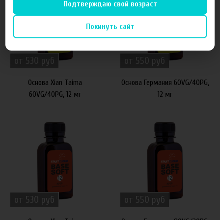
Подтверждаю свой возраст
Покинуть сайт
от 530 руб
от 550 руб
Основа Xian Taima
Основа Германия 60VG/40PG,
60VG/40PG, 12 мг
12 мг
от 530 руб
от 550 руб