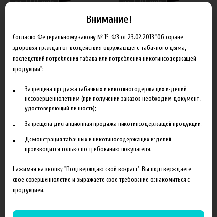
от 550 руб
от 530 руб
Внимание!
Основа Германия 30VG/70PG,
Основа Xian Taima
12 мг
30VG/70PG, 12 мг
Согласно Федеральному закону № 15-ФЗ от 23.02.2013 "Об охране
здоровья граждан от воздействия окружающего табачного дыма,
последствий потребления табака или потребления никотинсодержащей
продукции":
Запрещена продажа табачных и никотиносодержащих изделий
несовершеннолетним (при получении заказов необходим документ,
удостоверяющий личность);
Запрещена дистанционная продажа никотинсодержащей продукции;
от 550 руб
от 530 руб
Демонстрация табачных и никотиносодержащих изделий
производится только по требованию покупателя.
Основа Германия 35VG/65PG,
Основа Xian Taima 35VG/65PG,
Нажимая на кнопку "Подтверждаю свой возраст", Вы подтверждаете
12 мг
12 мг
свое совершеннолетие и выражаете свое требование ознакомиться с
продукцией.