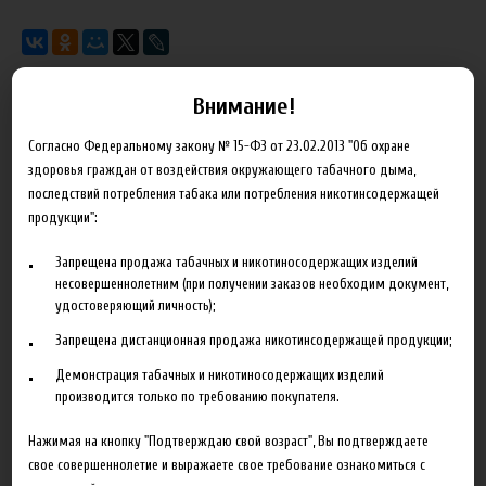
Внимание!
Характеристики
Отзывы
Согласно Федеральному закону № 15-ФЗ от 23.02.2013 "Об охране
здоровья граждан от воздействия окружающего табачного дыма,
Объем
120 мл
последствий потребления табака или потребления никотинсодержащей
продукции":
Концентрация
3 мг
Запрещена продажа табачных и никотиносодержащих изделий
несовершеннолетним (при получении заказов необходим документ,
удостоверяющий личность);
Запрещена дистанционная продажа никотинсодержащей продукции;
Сопутствующие товары
Демонстрация табачных и никотиносодержащих изделий
производится только по требованию покупателя.
Нажимая на кнопку "Подтверждаю свой возраст", Вы подтверждаете
свое совершеннолетие и выражаете свое требование ознакомиться с