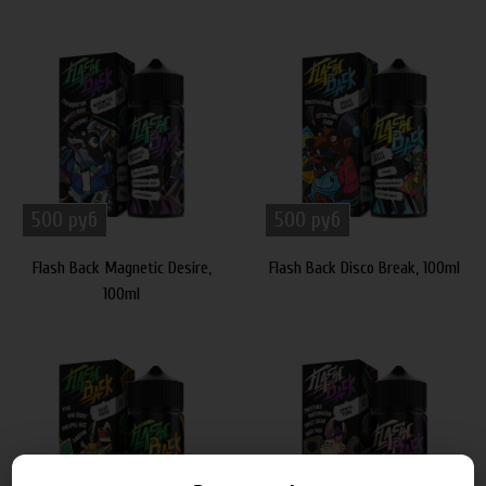
500 руб
500 руб
Flash Back Magnetic Desire,
Flash Back Disco Break, 100ml
100ml