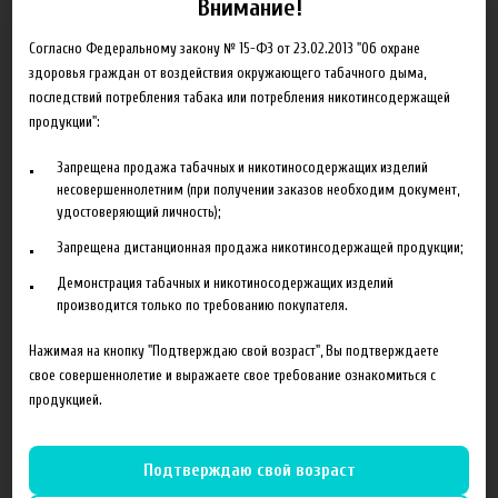
Внимание!
500 руб
500 руб
Согласно Федеральному закону № 15-ФЗ от 23.02.2013 "Об охране
здоровья граждан от воздействия окружающего табачного дыма,
Flash Back Goat Road, 100ml
Flash Back Synth Tone, 100ml
последствий потребления табака или потребления никотинсодержащей
продукции":
Запрещена продажа табачных и никотиносодержащих изделий
несовершеннолетним (при получении заказов необходим документ,
удостоверяющий личность);
Запрещена дистанционная продажа никотинсодержащей продукции;
Демонстрация табачных и никотиносодержащих изделий
производится только по требованию покупателя.
500 руб
Нажимая на кнопку "Подтверждаю свой возраст", Вы подтверждаете
свое совершеннолетие и выражаете свое требование ознакомиться с
Flash Back Phone Gambler,
продукцией.
100ml
Подтверждаю свой возраст
Показывать по