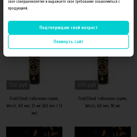
свое совершеннолетие и выражаете свое требование ознакомиться с
FruitCloud табачная серия,
FruitCloud табачная серия,
продукцией.
West, 60 мл, 3 мг (60 мл / 3
West, 60 мл, 6 мг (60 мл / 6
мг)
мг)
Подтверждаю свой возраст
Покинуть сайт
550 руб
550 руб
FruitCloud табачная серия,
FruitCloud табачная серия,
West, 60 мл, 12 мг (60 мл / 12
West, 60 мл, 18 мг
мг)