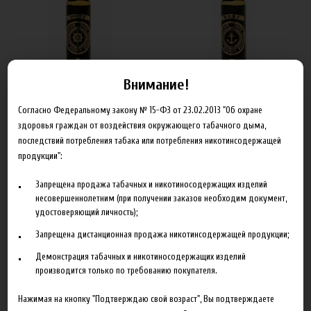
550 руб
550 руб
Внимание!
FruitCloud табачная серия,
FruitCloud табачная серия,
Согласно Федеральному закону № 15-ФЗ от 23.02.2013 "Об охране
South, 60 мл, 18 мг
West, 60 мл, 0 мг (60 мл / 0
здоровья граждан от воздействия окружающего табачного дыма,
последствий потребления табака или потребления никотинсодержащей
мг)
продукции":
Запрещена продажа табачных и никотиносодержащих изделий
несовершеннолетним (при получении заказов необходим документ,
удостоверяющий личность);
Запрещена дистанционная продажа никотинсодержащей продукции;
Демонстрация табачных и никотиносодержащих изделий
производится только по требованию покупателя.
550 руб
550 руб
Нажимая на кнопку "Подтверждаю свой возраст", Вы подтверждаете