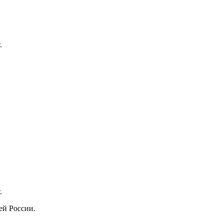
.
.
ей России.