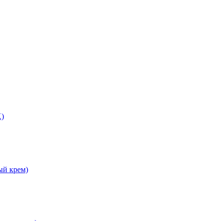
X)
ый крем)