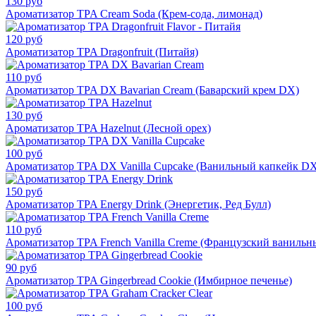
130 руб
Ароматизатор TPA Cream Soda (Крем-сода, лимонад)
120 руб
Ароматизатор TPA Dragonfruit (Питайя)
110 руб
Ароматизатор TPA DX Bavarian Cream (Баварский крем DX)
130 руб
Ароматизатор TPA Hazelnut (Лесной орех)
100 руб
Ароматизатор TPA DX Vanilla Cupcake (Ванильный капкейк D
150 руб
Ароматизатор TPA Energy Drink (Энергетик, Ред Булл)
110 руб
Ароматизатор TPA French Vanilla Creme (Французский ванильн
90 руб
Ароматизатор TPA Gingerbread Cookie (Имбирное печенье)
100 руб