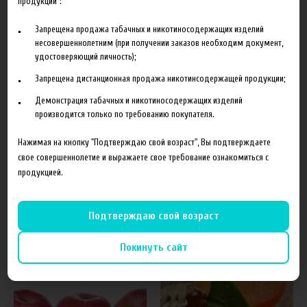
продукции":
Описание
Характеристики
Отзывы
Запрещена продажа табачных и никотиносодержащих изделий
несовершеннолетним (при получении заказов необходим документ,
удостоверяющий личность);
Пищевой Ароматизатор TPA DX Graham Cracker предназначен
для производства самодельных жидкостей для электронных
Запрещена дистанционная продажа никотинсодержащей продукции;
сигарет.
Демонстрация табачных и никотиносодержащих изделий
производится только по требованию покупателя.
Купить Ароматизатор TPA DX Graham Cracker вы можете в
нашем интернет-магазине как оптом так и в розницу с
Нажимая на кнопку "Подтверждаю свой возраст", Вы подтверждаете
доставкой по всей России.
свое совершеннолетие и выражаете свое требование ознакомиться с
продукцией.
Подтверждаю свой возраст
Похожие товары
Покинуть сайт