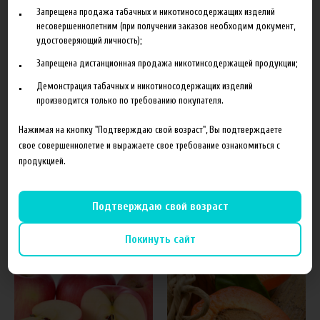
Запрещена продажа табачных и никотиносодержащих изделий
несовершеннолетним (при получении заказов необходим документ,
Характеристики
Отзывы
удостоверяющий личность);
Запрещена дистанционная продажа никотинсодержащей продукции;
Производитель
The Perfumer's Apprentice
Демонстрация табачных и никотиносодержащих изделий
Объем
10 мл
производится только по требованию покупателя.
Гарантия
б/г
Нажимая на кнопку "Подтверждаю свой возраст", Вы подтверждаете
свое совершеннолетие и выражаете свое требование ознакомиться с
продукцией.
Похожие товары
Подтверждаю свой возраст
Покинуть сайт