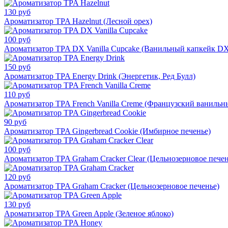
130 руб
Ароматизатор TPA Hazelnut (Лесной орех)
100 руб
Ароматизатор TPA DX Vanilla Cupcake (Ванильный капкейк D
150 руб
Ароматизатор TPA Energy Drink (Энергетик, Ред Булл)
110 руб
Ароматизатор TPA French Vanilla Creme (Французский ванильн
90 руб
Ароматизатор TPA Gingerbread Cookie (Имбирное печенье)
100 руб
Ароматизатор TPA Graham Cracker Clear (Цельнозерновое печен
120 руб
Ароматизатор TPA Graham Cracker (Цельнозерновое печенье)
130 руб
Ароматизатор TPA Green Apple (Зеленое яблоко)