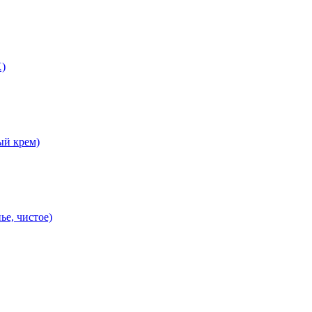
X)
ый крем)
ье, чистое)