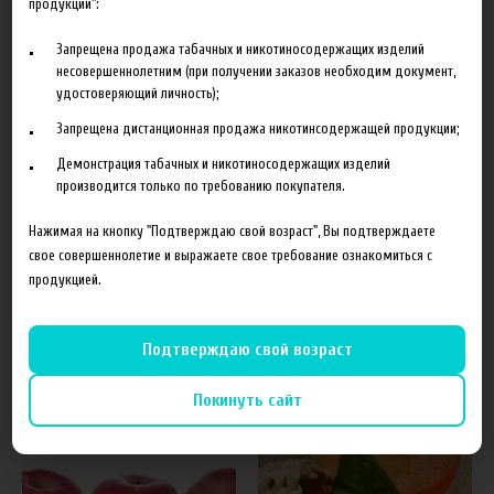
продукции":
Запрещена продажа табачных и никотиносодержащих изделий
несовершеннолетним (при получении заказов необходим документ,
удостоверяющий личность);
Характеристики
Отзывы
Запрещена дистанционная продажа никотинсодержащей продукции;
Демонстрация табачных и никотиносодержащих изделий
Производитель
The Perfumer's Apprentice
производится только по требованию покупателя.
Объем
10 мл
Нажимая на кнопку "Подтверждаю свой возраст", Вы подтверждаете
Гарантия
б/г
свое совершеннолетие и выражаете свое требование ознакомиться с
продукцией.
Подтверждаю свой возраст
Похожие товары
Покинуть сайт