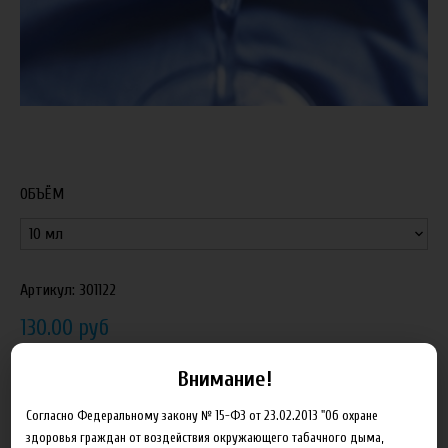
ОБЪЁМ
Артикул:
301122
130.00 руб
Внимание!
В корзину
Согласно Федеральному закону № 15-ФЗ от 23.02.2013 "Об охране
Добавить в сравнение
здоровья граждан от воздействия окружающего табачного дыма,