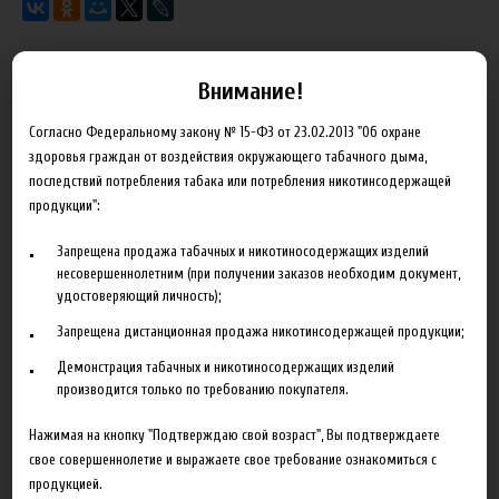
Внимание!
Характеристики
Отзывы
Согласно Федеральному закону № 15-ФЗ от 23.02.2013 "Об охране
здоровья граждан от воздействия окружающего табачного дыма,
Объем
120 мл
последствий потребления табака или потребления никотинсодержащей
Концентрация
18 мг
продукции":
Запрещена продажа табачных и никотиносодержащих изделий
несовершеннолетним (при получении заказов необходим документ,
удостоверяющий личность);
Сопутствующие товары
Запрещена дистанционная продажа никотинсодержащей продукции;
Демонстрация табачных и никотиносодержащих изделий
производится только по требованию покупателя.
Нажимая на кнопку "Подтверждаю свой возраст", Вы подтверждаете
свое совершеннолетие и выражаете свое требование ознакомиться с
продукцией.