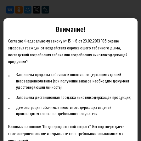
Внимание!
Характеристики
Отзывы
Согласно Федеральному закону № 15-ФЗ от 23.02.2013 "Об охране
здоровья граждан от воздействия окружающего табачного дыма,
Объем
120 мл
последствий потребления табака или потребления никотинсодержащей
продукции":
Концентрация
18 мг
Запрещена продажа табачных и никотиносодержащих изделий
несовершеннолетним (при получении заказов необходим документ,
удостоверяющий личность);
Запрещена дистанционная продажа никотинсодержащей продукции;
Сопутствующие товары
Демонстрация табачных и никотиносодержащих изделий
производится только по требованию покупателя.
Нажимая на кнопку "Подтверждаю свой возраст", Вы подтверждаете
свое совершеннолетие и выражаете свое требование ознакомиться с
продукцией.