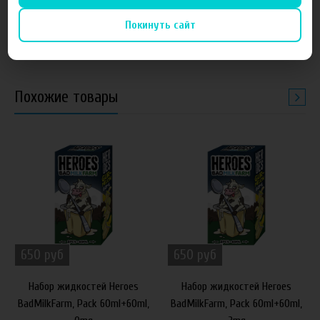
60 мл, 0 мг (60 мл / 0 мг)
DeliciousFarm, Pack 60ml+60ml,
Покинуть сайт
3mg
Похожие товары
650 руб
650 руб
Набор жидкостей Heroes
Набор жидкостей Heroes
BadMilkFarm, Pack 60ml+60ml,
BadMilkFarm, Pack 60ml+60ml,