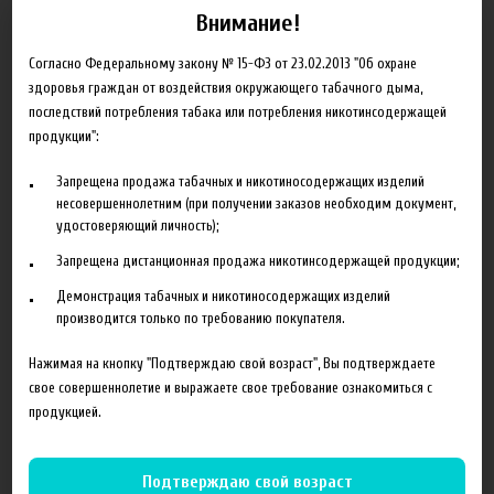
Внимание!
PEACH BLUNT карамелизированный табак с персиком
Согласно Федеральному закону № 15-ФЗ от 23.02.2013 "Об охране
NUT Gun - шоколадный Табак с орехом
здоровья граждан от воздействия окружающего табачного дыма,
последствий потребления табака или потребления никотинсодержащей
продукции":
Запрещена продажа табачных и никотиносодержащих изделий
Сопутствующие товары
несовершеннолетним (при получении заказов необходим документ,
удостоверяющий личность);
Запрещена дистанционная продажа никотинсодержащей продукции;
Демонстрация табачных и никотиносодержащих изделий
производится только по требованию покупателя.
Нажимая на кнопку "Подтверждаю свой возраст", Вы подтверждаете
свое совершеннолетие и выражаете свое требование ознакомиться с
продукцией.
550 руб
650 руб
Подтверждаю свой возраст
FruitCloud табачная серия, East,
Набор жидкостей Heroes