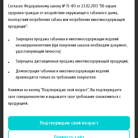
В корзину
Согласно Федеральному закону № 15-ФЗ от 23.02.2013 "Об охране
здоровья граждан от воздействия окружающего табачного дыма,
последствий потребления табака или потребления никотинсодержащей
Добавить в сравнение
продукции":
Запрещена продажа табачных и никотиносодержащих изделий
несовершеннолетним (при получении заказов необходим документ,
удостоверяющий личность);
Запрещена дистанционная продажа никотинсодержащей продукции;
Демонстрация табачных и никотиносодержащих изделий
Характеристики
Отзывы
производится только по требованию покупателя.
Нажимая на кнопку "Подтверждаю свой возраст", Вы подтверждаете
Производитель
FlavorWest, США
свое совершеннолетие и выражаете свое требование ознакомиться с
Объем
10 мл
продукцией.
Гарантия
б/г
Подтверждаю свой возраст
Покинуть сайт