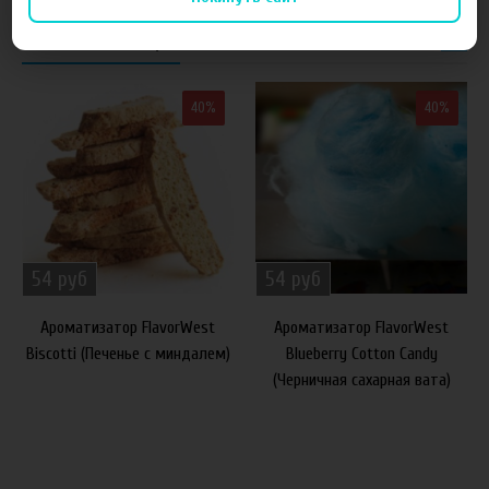
Похожие товары
40%
40%
54 руб
54 руб
Ароматизатор FlavorWest
Ароматизатор FlavorWest
Biscotti (Печенье с миндалем)
Blueberry Cotton Candy
(Черничная сахарная вата)