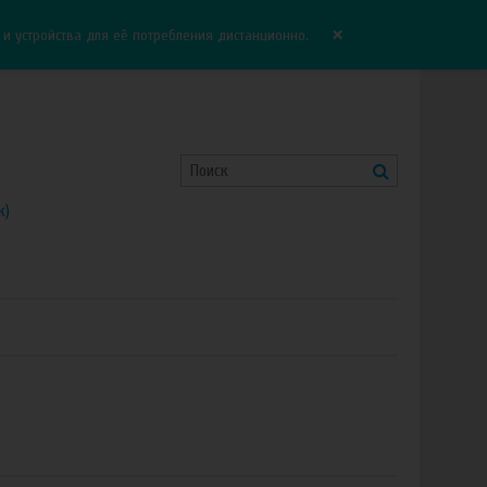
Корзина:
0.00 руб
Сравнение:
0
×
 устройства для её потребления дистанционно.
к)