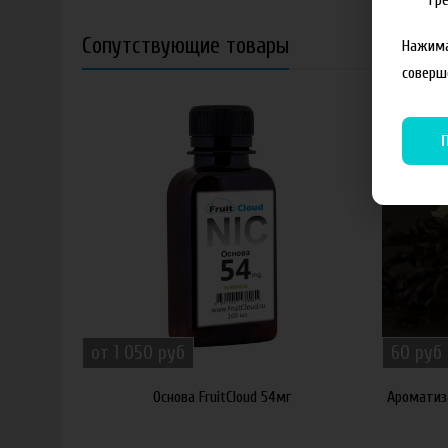
Сопутствующие товары
Нажима
соверш
от 1 050 руб
60 руб
Основа FruitCloud 54мг
Ароматиз