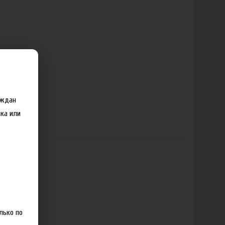
аждан
ка или
лько по