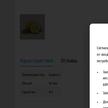
Соглас
от воз
Характеристики
Отзывы
потреб
За
Производитель
Inawera
нес
Объем
10 мл
удо
Гарантия
б/г
За
Де
тре