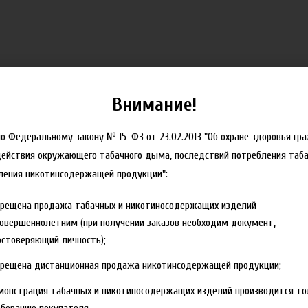
Внимание!
но Федеральному закону № 15-ФЗ от 23.02.2013 "Об охране здоровья гр
действия окружающего табачного дыма, последствий потребления таба
ления никотинсодержащей продукции":
прещена продажа табачных и никотиносодержащих изделий
овершеннолетним (при получении заказов необходим документ,
стоверяющий личность);
прещена дистанционная продажа никотинсодержащей продукции;
монстрация табачных и никотиносодержащих изделий производится то
бованию покупателя.