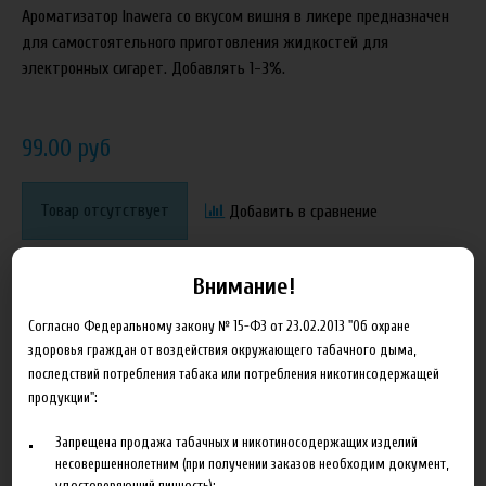
Ароматизатор Inawera со вкусом вишня в ликере предназначен
для самостоятельного приготовления жидкостей для
электронных сигарет. Добавлять 1-3%.
99.00 руб
Товар отсутствует
Добавить в сравнение
Внимание!
Согласно Федеральному закону № 15-ФЗ от 23.02.2013 "Об охране
здоровья граждан от воздействия окружающего табачного дыма,
последствий потребления табака или потребления никотинсодержащей
продукции":
Характеристики
Отзывы
Запрещена продажа табачных и никотиносодержащих изделий
несовершеннолетним (при получении заказов необходим документ,
Производитель
Inawera
удостоверяющий личность);