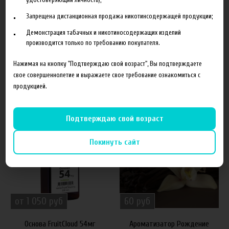
Объем
10 мл
Запрещена дистанционная продажа никотинсодержащей продукции;
Гарантия
б/г
Демонстрация табачных и никотиносодержащих изделий
производится только по требованию покупателя.
Нажимая на кнопку "Подтверждаю свой возраст", Вы подтверждаете
свое совершеннолетие и выражаете свое требование ознакомиться с
Сопутствующие товары
продукцией.
Подтверждаю свой возраст
Покинуть сайт
от 1 050 руб
60 руб
Основа FruitCloud 54мг
Ароматизатор Рождение