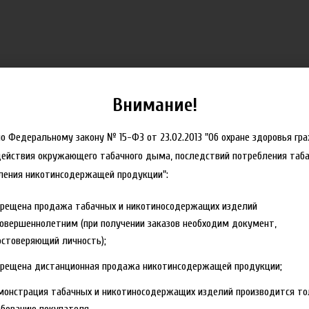
Внимание!
но Федеральному закону № 15-ФЗ от 23.02.2013 "Об охране здоровья гр
действия окружающего табачного дыма, последствий потребления таба
ления никотинсодержащей продукции":
прещена продажа табачных и никотиносодержащих изделий
овершеннолетним (при получении заказов необходим документ,
стоверяющий личность);
прещена дистанционная продажа никотинсодержащей продукции;
монстрация табачных и никотиносодержащих изделий производится то
бованию покупателя.