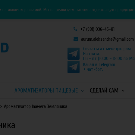
Личный кабинет
Как оформить заказ
и не является рекламой. Мы не реализуем никотиносодержащую продукцию и
+7 (981) 036-45-81
aurum.aleksandra@gmail.com
Связаться с менеджером.
На связи:
Пн - пт (10:00 - 18:00 по Мс
Канал в Telegram
+ чат-бот.
АРОМАТИЗАТОРЫ ПИЩЕВЫЕ
СДЕЛАЙ САМ
Ароматизатор Inawera Земляника
ника