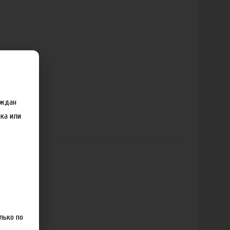
аждан
ка или
лько по