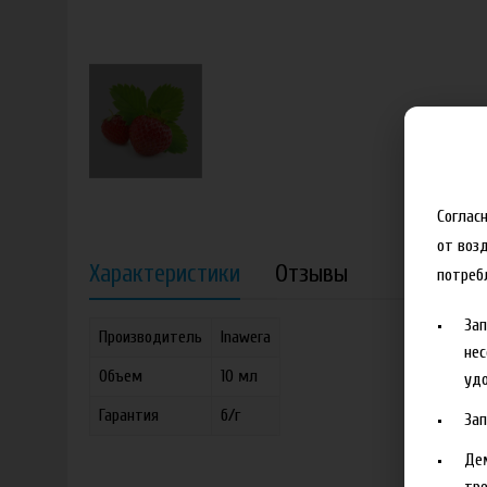
Соглас
от воз
Характеристики
Отзывы
потреб
За
Производитель
Inawera
нес
Объем
10 мл
удо
Гарантия
б/г
За
Де
тре