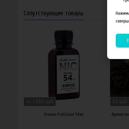
Сопутствующие товары
Нажима
соверш
от 1 050 руб
60 руб
Основа FruitCloud 54мг
Ароматиз