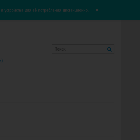
Корзина:
0.00 руб
Сравнение:
0
×
 устройства для её потребления дистанционно.
к)